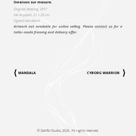
livraison sur mesure.
Original drawing, 2017
Ink on paper, 21 x 29 cm
Signed and dated
Artwork not available for online selling. Please
contact us
for a
tailor-made framing and delivery offer.
MANDALA
CYBORG WARRIOR
©
Dahflo Studio
, 2026. All rights reserved.