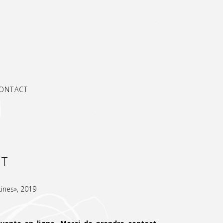
ONTACT
UT
Lines», 2019