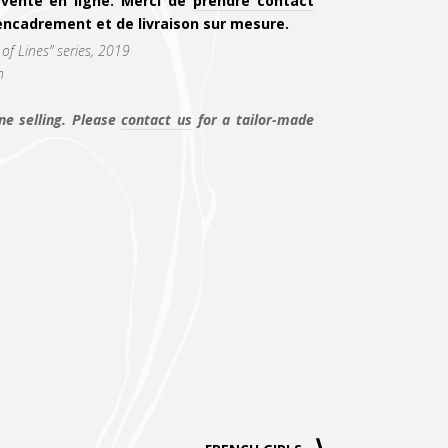
 vente en ligne. Merci de
prendre contact
encadrement et de livraison sur mesure.
of Lines” series, 2019
m
ne selling. Please
contact us
for a tailor-made